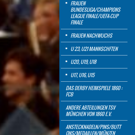
FRAUEN
BUNDESLIGA/CHAMPIONS
LEAGUE FINALE/UEFA-CUP
FINALE
FRAUEN NACHWUCHS
U 23, U21 MANNSCHFTEN
U20, U19, U18
U17, U16, U15
DAS DERBY HEIMSPIELE 1860 :
FCB
ANDERE ABTEILUNGEN TSV
MÜNCHEN VON 1860 E.V.
ANSTECKNADELN/PINS/BUTT
ONS/MEDAILLEN/MÜNZEN