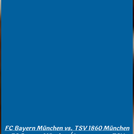
FC Bayern München vs. TSV 1860 München