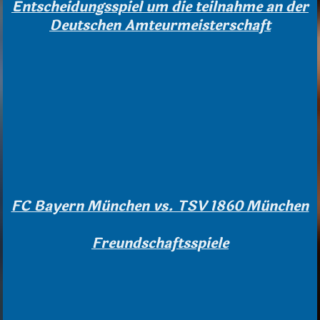
Entscheidungsspiel um die teilnahme an der
Deutschen Amteurmeisterschaft
FC Bayern München vs. TSV 1860 München
Freundschaftsspiele