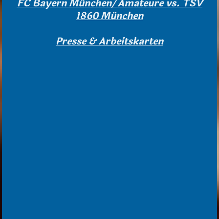
FC Bayern München/Amateure vs. TSV
1860 München
Presse & Arbeitskarten