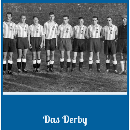
Das Derby