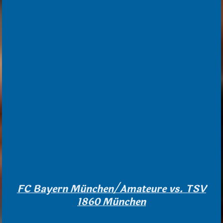
FC Bayern München/Amateure vs. TSV
1860 München